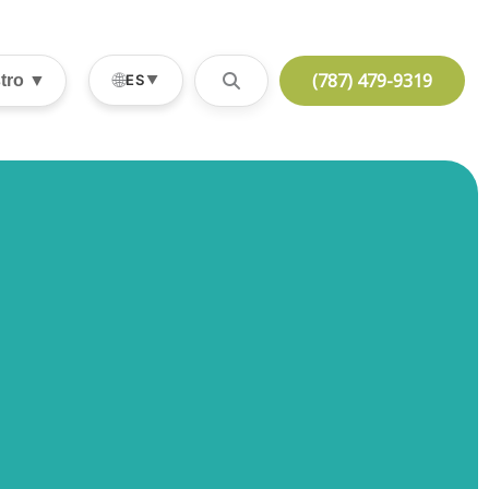
(787) 479-9319
🌐
stro ▼
ES
▼