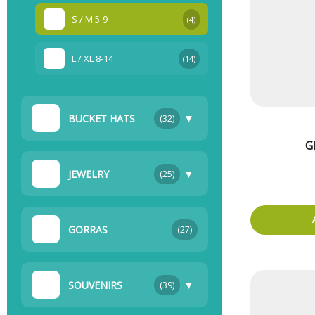
S / M 5-9
(4)
L / XL 8-14
(14)
▼
BUCKET HATS
(32)
G
▼
JEWELRY
(25)
GORRAS
(27)
▼
SOUVENIRS
(39)