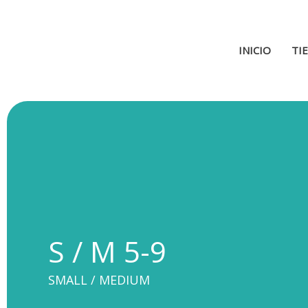
Ir
al
contenido
INICIO
TI
S / M 5-9
SMALL / MEDIUM