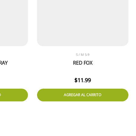
S / M 5-9
RAY
RED FOX
$
11.99
O
AGREGAR AL CARRITO