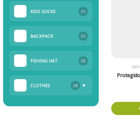
KIDS SOCKS
(1)
BACKPACK
(1)
FISHING HAT
(3)
MEDI
Protegid
▼
CLOTHES
(4)