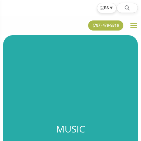
Ir
🌐
ES
▼
al
contenido
(787) 479-9319
MUSIC