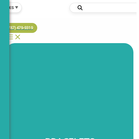
Ir
🌐
ES
▼
al
contenido
(787) 479-9319