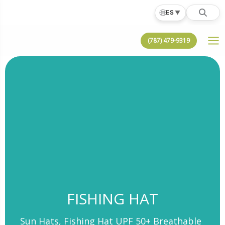
Ir
🌐
ES
▼
al
contenido
(787) 479-9319
FISHING HAT
Sun Hats, Fishing Hat UPF 50+ Breathable