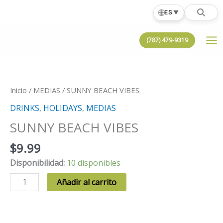
Ir
🌐
ES
▼
al
contenido
(787) 479-9319
Inicio
/
MEDIAS
/ SUNNY BEACH VIBES
DRINKS
,
HOLIDAYS
,
MEDIAS
SUNNY BEACH VIBES
$
9.99
Disponibilidad:
10 disponibles
SUNNY
Añadir al carrito
BEACH
VIBES
cantidad