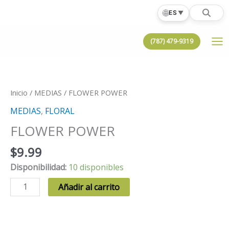
Ir
🌐
ES
▼
al
contenido
(787) 479-9319
Inicio
/
MEDIAS
/ FLOWER POWER
MEDIAS
,
FLORAL
FLOWER POWER
$
9.99
Disponibilidad:
10 disponibles
FLOWER
Añadir al carrito
POWER
cantidad