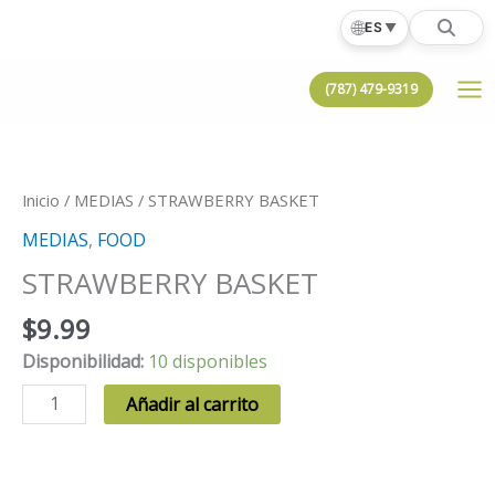
Ir
🌐
ES
▼
al
contenido
(787) 479-9319
Inicio
/
MEDIAS
/ STRAWBERRY BASKET
MEDIAS
,
FOOD
STRAWBERRY BASKET
$
9.99
Disponibilidad:
10 disponibles
STRAWBERRY
Añadir al carrito
BASKET
cantidad