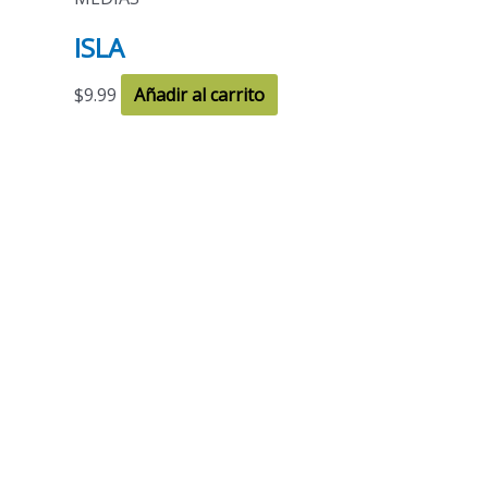
ISLA
$
9.99
Añadir al carrito