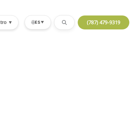
(787) 479-9319
🌐
stro ▼
ES
▼