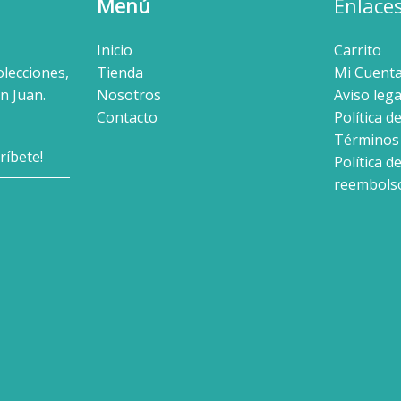
Menú
Enlace
Inicio
Carrito
olecciones,
Tienda
Mi Cuent
n Juan.
Nosotros
Aviso lega
Contacto
Política d
Términos 
Política d
reembols