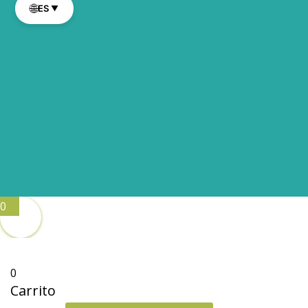
🌐
ES
▼
0
0
Carrito