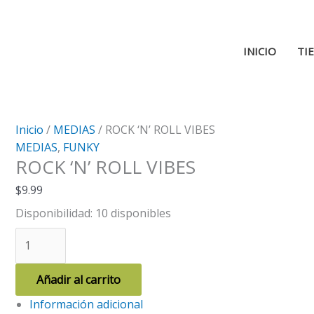
Ir
al
contenido
INICIO
TI
Inicio
/
MEDIAS
/ ROCK ‘N’ ROLL VIBES
MEDIAS
,
FUNKY
ROCK ‘N’ ROLL VIBES
$
9.99
Disponibilidad:
10 disponibles
ROCK
'N'
ROLL
Añadir al carrito
VIBES
Información adicional
cantidad