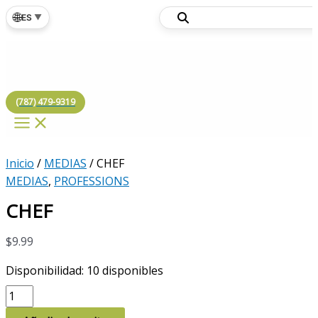
Ir
🌐
ES
▼
al
contenido
(787) 479-9319
Inicio
/
MEDIAS
/ CHEF
MEDIAS
,
PROFESSIONS
CHEF
$
9.99
Disponibilidad:
10 disponibles
CHEF
cantidad