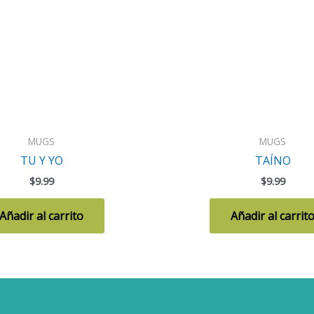
MUGS
MUGS
TU Y YO
TAÍNO
$
9.99
$
9.99
Añadir al carrito
Añadir al carrit