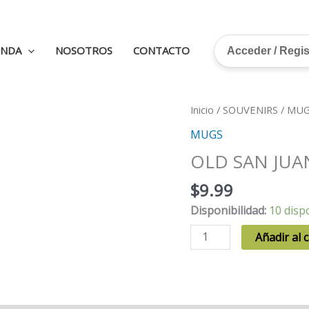
ENDA
NOSOTROS
CONTACTO
Acceder / Regi
Inicio
/
SOUVENIRS
/
MUG
MUGS
OLD SAN JUA
$
9.99
Disponibilidad:
10 disp
OLD
Añadir al c
SAN
JUAN
cantidad