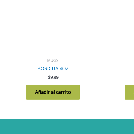
MUGS
BORICUA 4OZ
$
9.99
Añadir al carrito