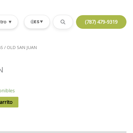
(787) 479-9319
🌐
stro ▼
ES
▼
S
/ OLD SAN JUAN
N
onibles
arrito