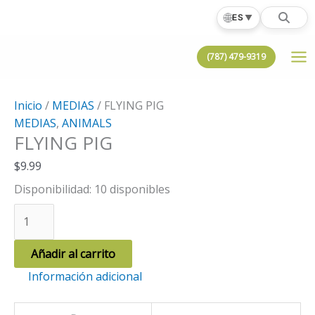
Ir
🌐
ES
▼
al
contenido
(787) 479-9319
Inicio
/
MEDIAS
/ FLYING PIG
MEDIAS
,
ANIMALS
FLYING PIG
$
9.99
Disponibilidad:
10 disponibles
FLYING
PIG
cantidad
Añadir al carrito
Información adicional