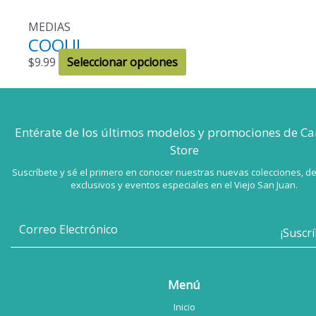
MEDIAS
COQUI
Este
$
9.99
Seleccionar opciones
producto
tiene
múltiples
Entérate de los últimos modelos
variantes.
y promociones de Ca
Store
Las
opciones
Suscríbete y sé el primero en conocer nuestras nuevas colecciones, d
se
exclusivos y eventos especiales en el Viejo San Juan.
pueden
elegir
en
la
página
Menú
de
Inicio
producto