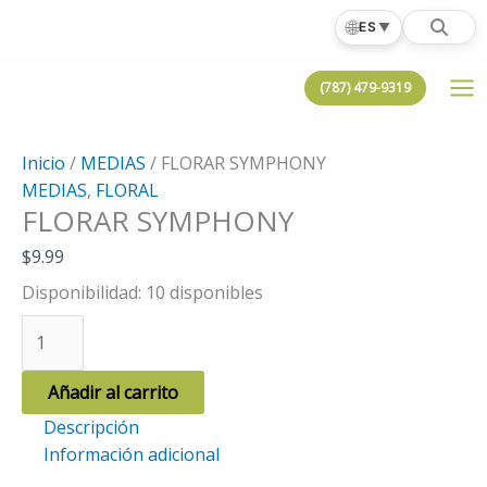
Ir
🌐
ES
▼
al
contenido
(787) 479-9319
Inicio
/
MEDIAS
/ FLORAR SYMPHONY
MEDIAS
,
FLORAL
FLORAR SYMPHONY
$
9.99
Disponibilidad:
10 disponibles
FLORAR
SYMPHONY
cantidad
Añadir al carrito
Descripción
Información adicional