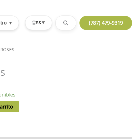
(787) 479-9319
🌐
stro ▼
ES
▼
 ROSES
ES
onibles
arrito