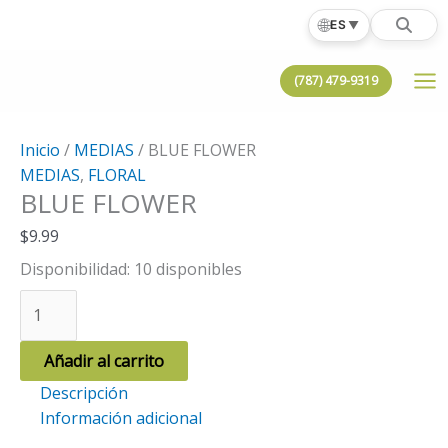
Ir
🌐
ES
▼
al
contenido
(787) 479-9319
Inicio
/
MEDIAS
/ BLUE FLOWER
MEDIAS
,
FLORAL
BLUE FLOWER
$
9.99
Disponibilidad:
10 disponibles
BLUE
FLOWER
cantidad
Añadir al carrito
Descripción
Información adicional