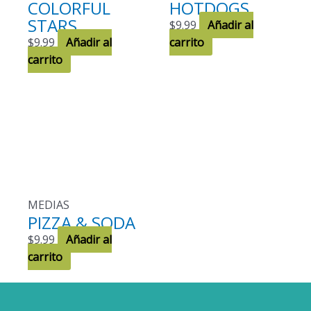
COLORFUL
HOTDOGS
STARS
$
9.99
Añadir al
$
9.99
Añadir al
carrito
carrito
MEDIAS
PIZZA & SODA
$
9.99
Añadir al
carrito