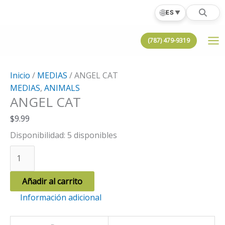
Ir
🌐
ES
▼
al
contenido
(787) 479-9319
Inicio
/
MEDIAS
/ ANGEL CAT
MEDIAS
,
ANIMALS
ANGEL CAT
$
9.99
Disponibilidad:
5 disponibles
ANGEL
CAT
cantidad
Añadir al carrito
Información adicional