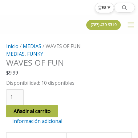
Ir
🌐
ES
▼
al
contenido
(787) 479-9319
Inicio
/
MEDIAS
/ WAVES OF FUN
MEDIAS
,
FUNKY
WAVES OF FUN
$
9.99
Disponibilidad:
10 disponibles
WAVES
OF
FUN
Añadir al carrito
cantidad
Información adicional