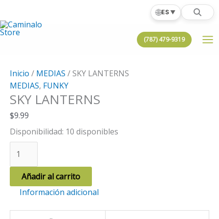
Ir
🌐
ES
▼
al
contenido
(787) 479-9319
Inicio
/
MEDIAS
/ SKY LANTERNS
MEDIAS
,
FUNKY
SKY LANTERNS
$
9.99
Disponibilidad:
10 disponibles
SKY
LANTERNS
cantidad
Añadir al carrito
Información adicional