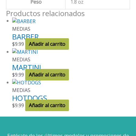
Peso
1.8 oz
Productos relacionados
MEDIAS
BARBER
$
9.99
Añadir al carrito
MEDIAS
MARTINI
$
9.99
Añadir al carrito
MEDIAS
HOTDOGS
$
9.99
Añadir al carrito
Entérate de los últimos modelos
y promociones de