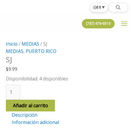
Ir
🌐
ES
▼
al
contenido
(787) 479-9319
Inicio
/
MEDIAS
/ SJ
MEDIAS
,
PUERTO RICO
SJ
$
9.99
Disponibilidad:
4 disponibles
SJ
cantidad
Añadir al carrito
Descripción
Información adicional