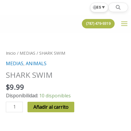
Ir
🌐
ES
▼
al
contenido
(787) 479-9319
Inicio
/
MEDIAS
/ SHARK SWIM
MEDIAS
,
ANIMALS
SHARK SWIM
$
9.99
Disponibilidad:
10 disponibles
SHARK
Añadir al carrito
SWIM
cantidad