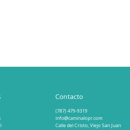
s
Contacto
(787) 479-9319
a
info@caminalopr.com
l
Calle del Cristo, Viejo San Juan