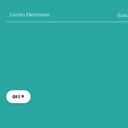
🌐
ES
▼