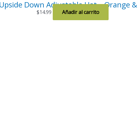
Upside Down Adjustable Hat – Orange & 
$
14.99
Añadir al carrito