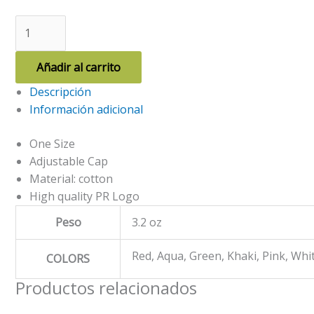
PR
FLOWER
EMBROIDERY
Añadir al carrito
CAP
Descripción
cantidad
Información adicional
One Size
Adjustable Cap
Material: cotton
High quality PR Logo
Peso
3.2 oz
Red, Aqua, Green, Khaki, Pink, Whi
COLORS
Productos relacionados