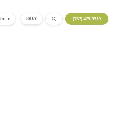
(787) 479-9319
🌐
stro ▼
ES
▼