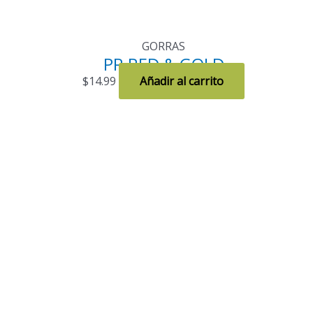
GORRAS
PR RED & GOLD
$
14.99
Añadir al carrito