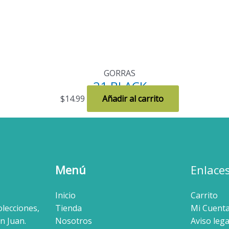
GORRAS
21 BLACK
$
14.99
Añadir al carrito
Menú
Enlace
Inicio
Carrito
olecciones,
Tienda
Mi Cuent
n Juan.
Nosotros
Aviso lega