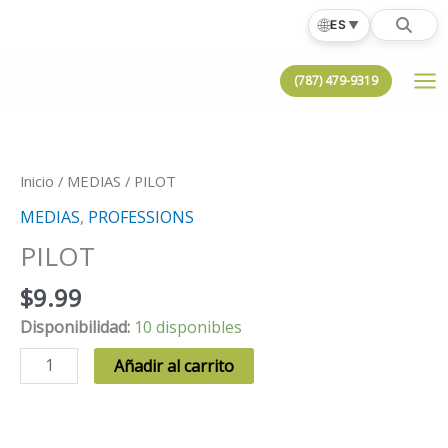
Ir
🌐
ES
▼
al
contenido
(787) 479-9319
Inicio
/
MEDIAS
/ PILOT
MEDIAS
,
PROFESSIONS
PILOT
$
9.99
Disponibilidad:
10 disponibles
PILOT
Añadir al carrito
cantidad