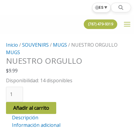
Ir
🌐
ES
▼
al
contenido
(787) 479-9319
Inicio
/
SOUVENIRS
/
MUGS
/ NUESTRO ORGULLO
MUGS
NUESTRO ORGULLO
$
9.99
Disponibilidad:
14 disponibles
NUESTRO
ORGULLO
cantidad
Añadir al carrito
Descripción
Información adicional