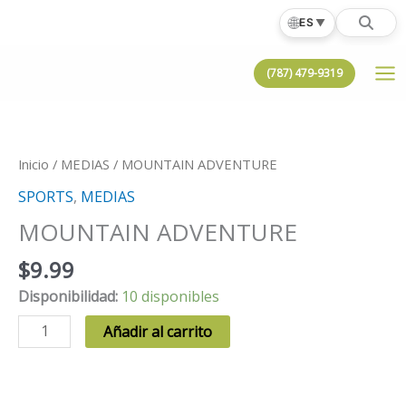
Ir
🌐
ES
▼
al
contenido
(787) 479-9319
Inicio
/
MEDIAS
/ MOUNTAIN ADVENTURE
SPORTS
,
MEDIAS
MOUNTAIN ADVENTURE
$
9.99
Disponibilidad:
10 disponibles
MOUNTAIN
Añadir al carrito
ADVENTURE
cantidad