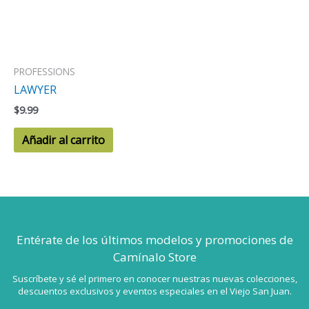
PROFESSIONS
LAWYER
$
9.99
Añadir al carrito
Entérate de los últimos modelos
y promociones de
Camínalo Store
Suscríbete y sé el primero en conocer nuestras nuevas colecciones,
descuentos exclusivos y eventos especiales en el Viejo San Juan.