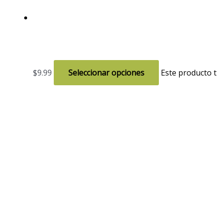
$
9.99
Seleccionar opciones
Este producto t