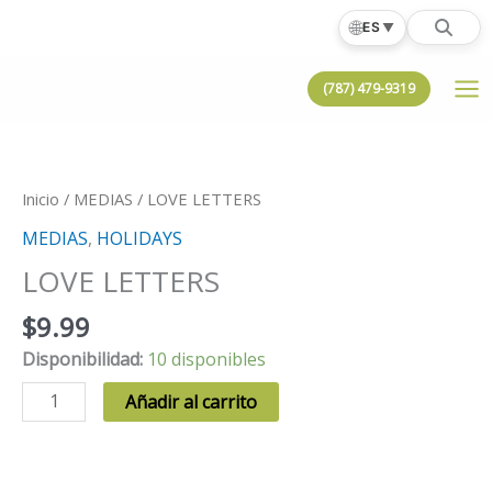
Ir
🌐
ES
▼
al
contenido
(787) 479-9319
Inicio
/
MEDIAS
/ LOVE LETTERS
MEDIAS
,
HOLIDAYS
LOVE LETTERS
$
9.99
Disponibilidad:
10 disponibles
LOVE
Añadir al carrito
LETTERS
cantidad