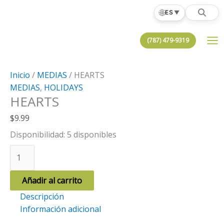
Ir
🌐
ES
▼
al
contenido
(787) 479-9319
Inicio
/
MEDIAS
/ HEARTS
MEDIAS
,
HOLIDAYS
HEARTS
$
9.99
Disponibilidad:
5 disponibles
HEARTS
cantidad
Añadir al carrito
Descripción
Información adicional