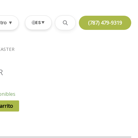
(787) 479-9319
🌐
stro ▼
ES
▼
EASTER
R
onibles
arrito