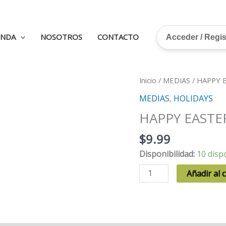
ENDA
NOSOTROS
CONTACTO
Acceder / Regi
Inicio
/
MEDIAS
/ HAPPY 
MEDIAS
,
HOLIDAYS
HAPPY EASTE
$
9.99
Disponibilidad:
10 disp
HAPPY
Añadir al c
EASTER
cantidad