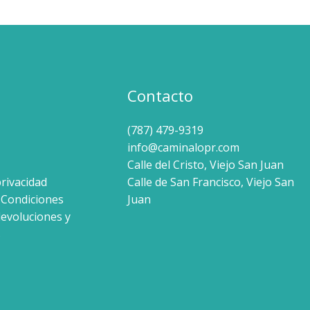
variantes.
Las
opciones
se
pueden
Contacto
elegir
en
(787) 479-9319
la
info@caminalopr.com
página
Calle del Cristo, Viejo San Juan
de
privacidad
Calle de San Francisco, Viejo San
producto
 Condiciones
Juan
devoluciones y
s