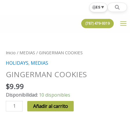
Ir
🌐
ES
▼
al
contenido
(787) 479-9319
Inicio
/
MEDIAS
/ GINGERMAN COOKIES
HOLIDAYS
,
MEDIAS
GINGERMAN COOKIES
$
9.99
Disponibilidad:
10 disponibles
GINGERMAN
Añadir al carrito
COOKIES
cantidad