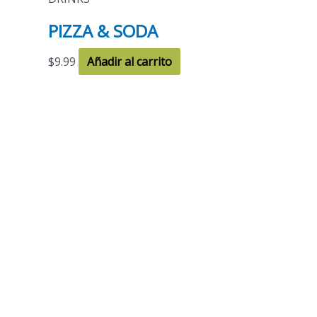
PIZZA & SODA
$
9.99
Añadir al carrito