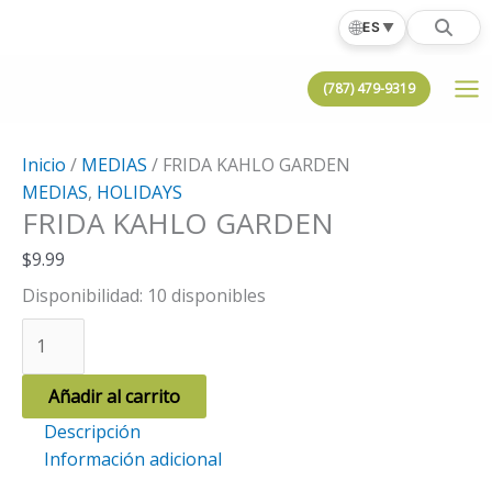
Ir
🌐
ES
▼
al
contenido
(787) 479-9319
Inicio
/
MEDIAS
/ FRIDA KAHLO GARDEN
MEDIAS
,
HOLIDAYS
FRIDA KAHLO GARDEN
$
9.99
Disponibilidad:
10 disponibles
FRIDA
KAHLO
GARDEN
Añadir al carrito
cantidad
Descripción
Información adicional