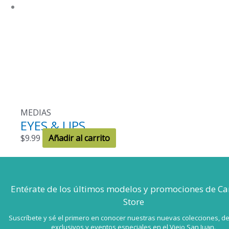
MEDIAS
EYES & LIPS
$
9.99
Añadir al carrito
Entérate de los últimos modelos
y promociones de Ca
Store
Suscríbete y sé el primero en conocer nuestras nuevas colecciones, d
exclusivos y eventos especiales en el Viejo San Juan.