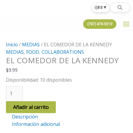
Ir
🌐
ES
▼
al
contenido
(787) 479-9319
Inicio
/
MEDIAS
/ EL COMEDOR DE LA KENNEDY
MEDIAS
,
FOOD
,
COLLABORATIONS
EL COMEDOR DE LA KENNEDY
$
9.99
Disponibilidad:
10 disponibles
EL
COMEDOR
DE
Añadir al carrito
LA
Descripción
KENNEDY
Información adicional
cantidad