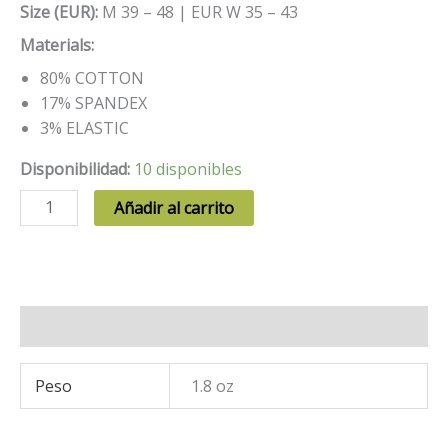
Size (EUR):
M 39 – 48 | EUR W 35 – 43
Materials:
80% COTTON
17% SPANDEX
3% ELASTIC
Disponibilidad:
10 disponibles
Dinosaur
Añadir al carrito
in
Christmas
Sweater
cantidad
Información adicional
Peso
1.8 oz