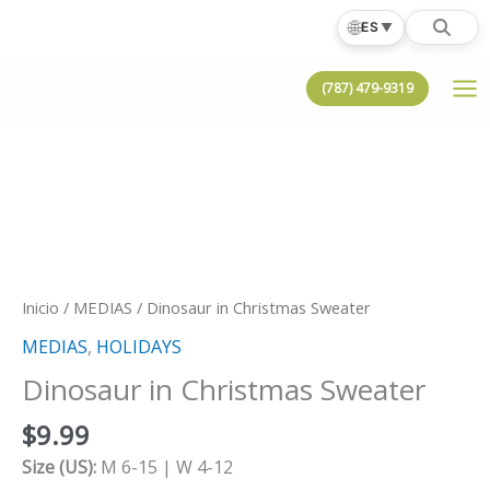
Ir
🌐
ES
▼
al
contenido
(787) 479-9319
Inicio
/
MEDIAS
/ Dinosaur in Christmas Sweater
MEDIAS
,
HOLIDAYS
Dinosaur in Christmas Sweater
$
9.99
Size (US):
M 6-15 | W 4-12