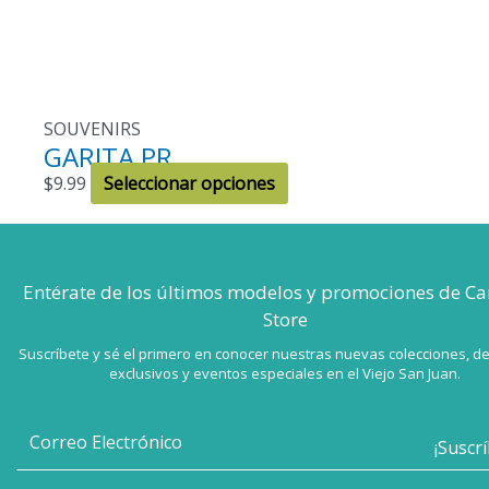
página
de
producto
SOUVENIRS
GARITA PR
Este
$
9.99
Seleccionar opciones
producto
tiene
múltiples
Entérate de los últimos modelos
variantes.
y promociones de Ca
Store
Las
opciones
Suscríbete y sé el primero en conocer nuestras nuevas colecciones, d
se
exclusivos y eventos especiales en el Viejo San Juan.
pueden
elegir
en
la