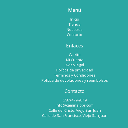
página
Menú
de
Inicio
producto
Tienda
Nosotros
Contacto
Enlaces
Carrito
Mi Cuenta
Aviso legal
Política de privacidad
Términos y Condiciones
Política de devoluciones y reembolsos
Contacto
(787) 479-9319
info@caminalopr.com
Calle del Cristo, Viejo San Juan
Calle de San Francisco, Viejo San Juan