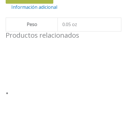
FOTOS
Información adicional
/
AMBIENTADORES
PARA
Peso
0.05 oz
AUTO
Productos relacionados
cantidad