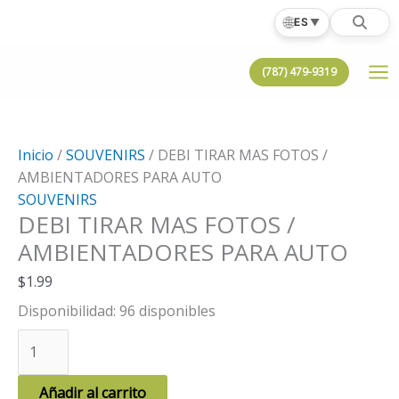
Ir
🌐
ES
▼
al
contenido
(787) 479-9319
Inicio
/
SOUVENIRS
/ DEBI TIRAR MAS FOTOS /
AMBIENTADORES PARA AUTO
SOUVENIRS
DEBI TIRAR MAS FOTOS /
AMBIENTADORES PARA AUTO
$
1.99
Disponibilidad:
96 disponibles
DEBI
TIRAR
MAS
Añadir al carrito