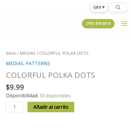
Ir
🌐
ES
▼
al
contenido
(787) 479-9319
Inicio
/
MEDIAS
/ COLORFUL POLKA DOTS
MEDIAS
,
PATTERNS
COLORFUL POLKA DOTS
$
9.99
Disponibilidad:
10 disponibles
COLORFUL
Añadir al carrito
POLKA
DOTS
cantidad