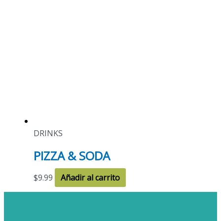
DRINKS
PIZZA & SODA
$
9.99
Añadir al carrito