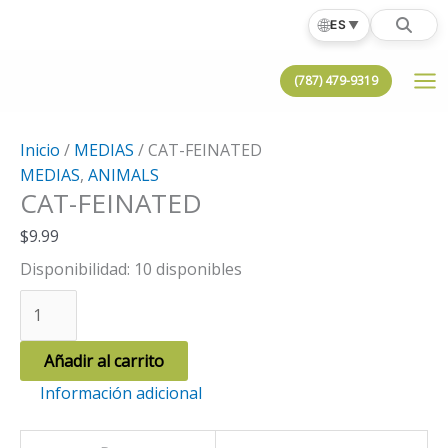
Ir
🌐
ES
▼
al
contenido
(787) 479-9319
Inicio
/
MEDIAS
/ CAT-FEINATED
MEDIAS
,
ANIMALS
CAT-FEINATED
$
9.99
Disponibilidad:
10 disponibles
CAT-
FEINATED
cantidad
Añadir al carrito
Información adicional