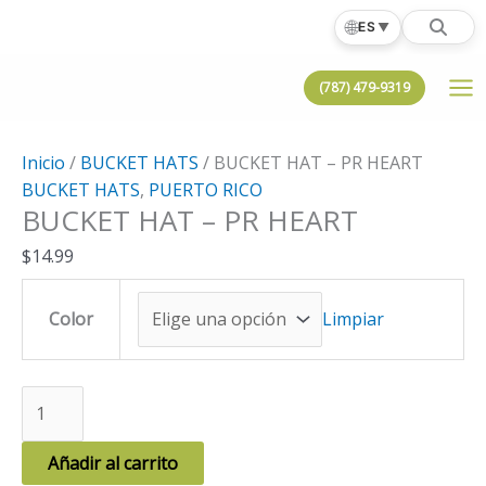
Ir
🌐
ES
▼
al
contenido
(787) 479-9319
Inicio
/
BUCKET HATS
/ BUCKET HAT – PR HEART
BUCKET HATS
,
PUERTO RICO
BUCKET HAT – PR HEART
$
14.99
Color
Limpiar
BUCKET
HAT
-
Añadir al carrito
PR