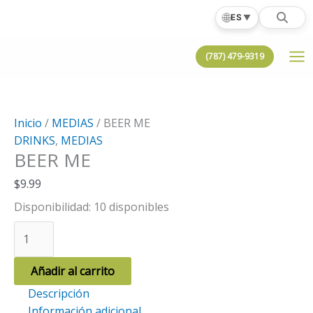
Ir
🌐
ES
▼
al
contenido
(787) 479-9319
Inicio
/
MEDIAS
/ BEER ME
DRINKS
,
MEDIAS
BEER ME
$
9.99
Disponibilidad:
10 disponibles
BEER
ME
cantidad
Añadir al carrito
Descripción
Información adicional