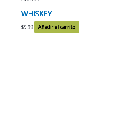
WHISKEY
$
9.99
Añadir al carrito