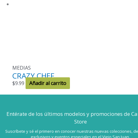
pueden
elegir
en
la
página
de
producto
MEDIAS
CRAZY CHEF
$
9.99
Añadir al carrito
Entérate de los últimos modelos
y promociones de Ca
Store
Suscríbete y sé el primero en conocer nuestras nuevas colecciones, d
exclusivos y eventos especiales en el Viejo San Juan.