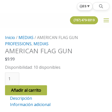
Ir
🌐
ES
▼
al
contenido
(787) 479-9319
Inicio
/
MEDIAS
/ AMERICAN FLAG GUN
PROFESSIONS
,
MEDIAS
AMERICAN FLAG GUN
$
9.99
Disponibilidad:
10 disponibles
AMERICAN
FLAG
GUN
Añadir al carrito
cantidad
Descripción
Información adicional